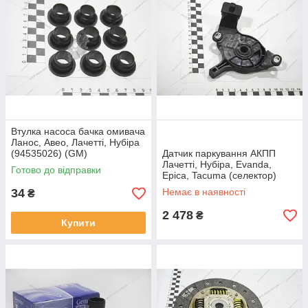
Втулка насоса бачка омивача
Ланос, Авео, Лачетті, Нубіра
(94535026) (GM)
Датчик паркування АКПП
Лачетті, Нубіра, Evanda,
Готово до відправки
Epica, Tacuma (селектор)
(93742966) (GM)
34
Немає в наявності
₴
2 478
₴
Купити