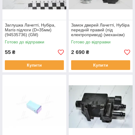
Заглушка Лачетті, Нубіра,
Замок дверей Лачетті, Нубіра
Матіз підлоги (D=35мм)
передній правий (під
(94535736) (GM)
електропривод) (механізм)
(42373394) (GM)
Готово до відправки
Готово до відправки
55
2 690
₴
₴
Купити
Купити