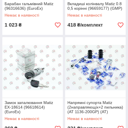
Барабан гальмівний Matiz
Вкладиші колінвалу Matiz 0.8
(96316636) (EuroEx)
0,5 корінні (96659177) (GMP)
Немає в наявності
Немає в наявності
1 023
418
₴
₴/комплект
Замок запалювання Matiz
Напрямні супорта Matiz
EX-18614 (96618614)
(2направляющіх+2 пильника)
(EuroEx)
(AT 1136-200GP) (AT)
Немає в наявності
Немає в наявності