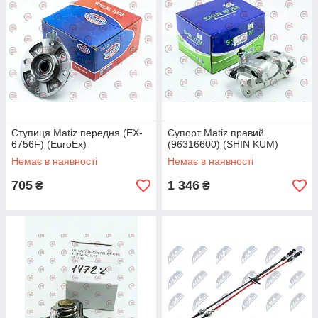
Ступиця Matiz передня (EX-
Супорт Matiz правий
6756F) (EuroEx)
(96316600) (SHIN KUM)
Немає в наявності
Немає в наявності
705
1 346
₴
₴