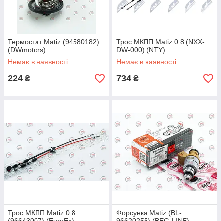
Термостат Matiz (94580182)
Трос МКПП Matiz 0.8 (NXX-
(DWmotors)
DW-000) (NTY)
Немає в наявності
Немає в наявності
224
734
₴
₴
Трос МКПП Matiz 0.8
Форсунка Matiz (BL-
(96643007) (EuroEx)
96620255) (BEG-LINE)