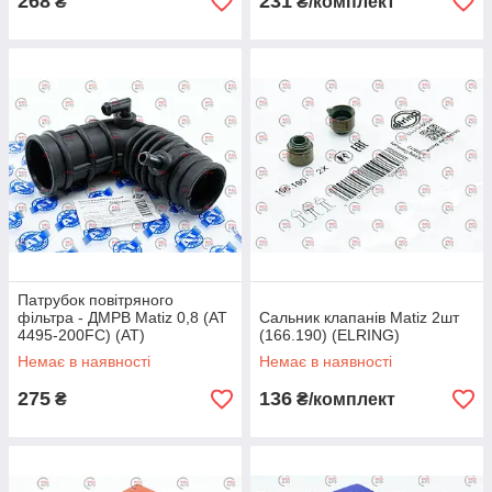
268
231
₴
₴/комплект
Патрубок повітряного
фільтра - ДМРВ Matiz 0,8 (AT
Сальник клапанів Matiz 2шт
4495-200FC) (AT)
(166.190) (ELRING)
Немає в наявності
Немає в наявності
275
136
₴
₴/комплект