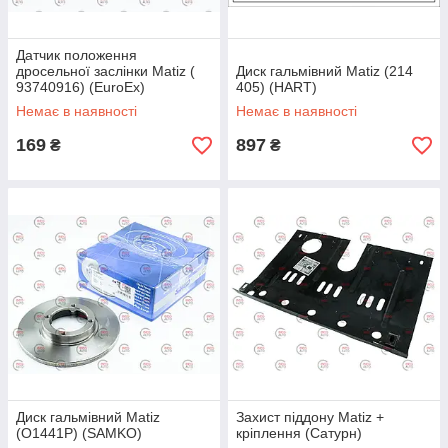
Датчик положення
дросельної заслінки Matiz (
Диск гальмівний Matiz (214
93740916) (EuroEx)
405) (HART)
Немає в наявності
Немає в наявності
169
897
₴
₴
Диск гальмівний Matiz
Захист піддону Matiz +
(O1441P) (SAMKO)
кріплення (Сатурн)