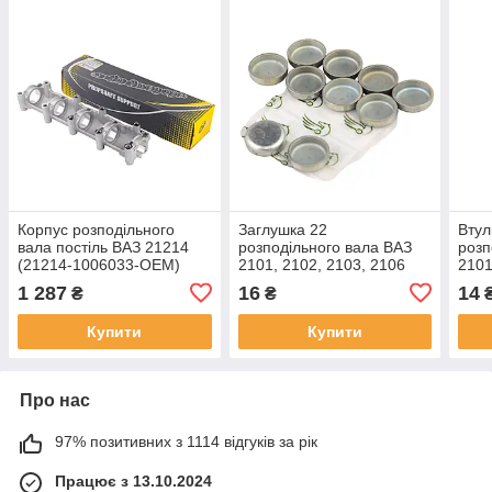
Корпус розподільного
Заглушка 22
Втул
вала постіль ВАЗ 21214
розподільного вала ВАЗ
розп
(21214-1006033-OEM)
2101, 2102, 2103, 2106
2101
(00001-0043288-01)
(210
1 287
16
14
₴
₴
Купити
Купити
Про нас
97% позитивних з 1114 відгуків за рік
Працює з 13.10.2024