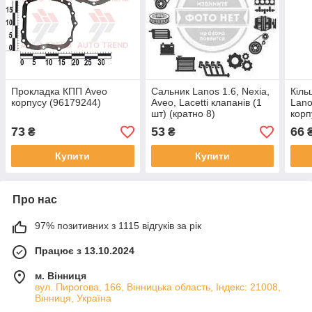
Прокладка КПП Aveo
Сальник Lanos 1.6, Nexia,
Кіль
корпусу (96179244)
Aveo, Lacetti клапанів (1
Lano
шт) (кратно 8)
корп
(1411BABAI0) (PH)
(142
73
53
66
₴
₴
Купити
Купити
Про нас
97% позитивних з 1115 відгуків за рік
Працює з 13.10.2024
м. Вінниця
вул. Пирогова, 166, Вінницька область, Індекс: 21008,
Вінниця, Україна