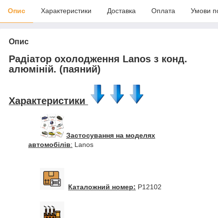
Опис
Характеристики
Доставка
Оплата
Умови п
Опис
Радіатор охолодження Lanos з конд.
алюміній. (паяний)
Характеристики
Застосування на моделях
автомобілів
:
Lanos
Каталожний номер:
P12102