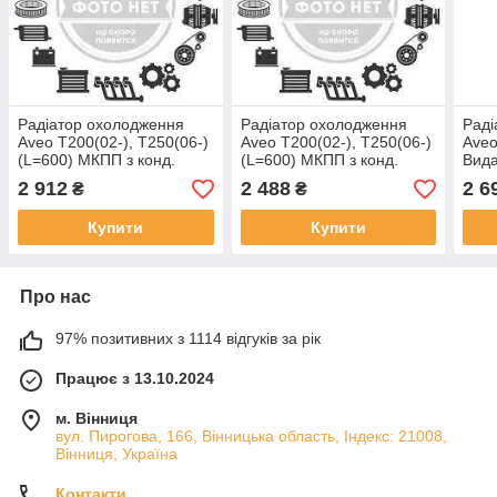
Радіатор охолодження
Радіатор охолодження
Раді
Aveo T200(02-), T250(06-)
Aveo T200(02-), T250(06-)
Aveo
(L=600) МКПП з конд.
(L=600) МКПП з конд.
Вида
алюміній. (паяний)
алюміній. (P12106E)
без/
2 912
2 488
2 6
₴
₴
(P12106) (TANGUN)
(TANGUN)
(пая
(TA
Купити
Купити
Про нас
97% позитивних з 1114 відгуків за рік
Працює з 13.10.2024
м. Вінниця
вул. Пирогова, 166, Вінницька область, Індекс: 21008,
Вінниця, Україна
Контакти