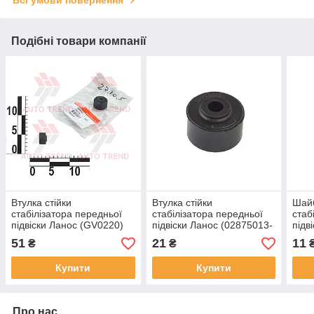
Подібні товари компанії
Втулка стійки
Втулка стійки
Шайб
стабілізатора передньої
стабілізатора передньої
стаб
підвіски Ланос (GV0220)
підвіски Ланос (02875013-
підв
OEM)
(902
51
21
11
₴
₴
Купити
Купити
Про нас