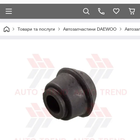
Товари та послуги
Автозапчастини DAEWOO
Автоза