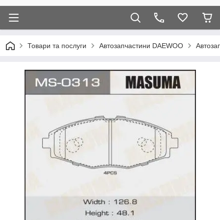
Товари та послуги
Автозапчастини DAEWOO
Автоза