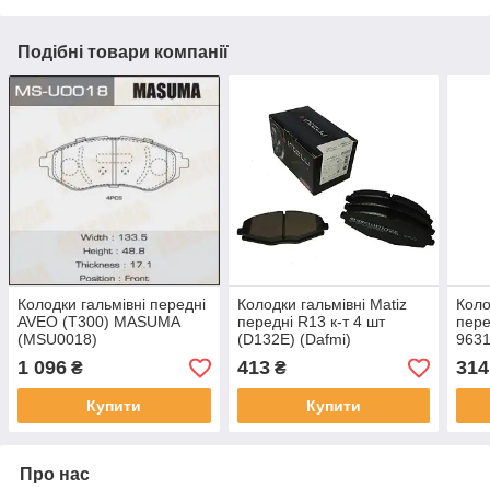
Подібні товари компанії
Колодки гальмівні передні
Колодки гальмівні Matiz
Коло
AVEO (T300) MASUMA
передні R13 к-т 4 шт
пере
(MSU0018)
(D132E) (Dafmi)
9631
1 096
413
314
₴
₴
Купити
Купити
Про нас