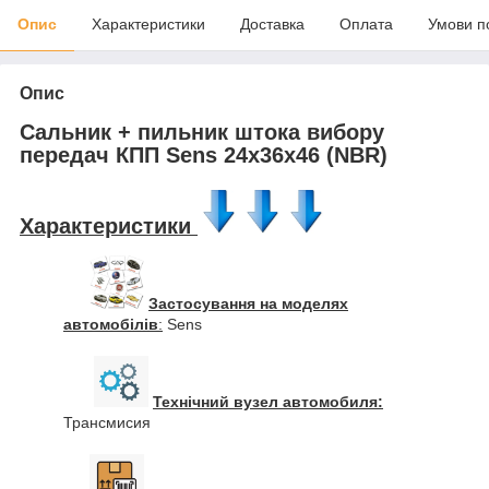
Опис
Характеристики
Доставка
Оплата
Умови п
Опис
Сальник + пильник штока вибору
передач КПП Sens 24x36x46 (NBR)
Характеристики
Застосування на моделях
автомобілів
:
Sens
Технічний вузел автомобиля:
Трансмисия