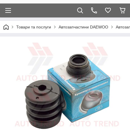
Товари та послуги
Автозапчастини DAEWOO
Автоза