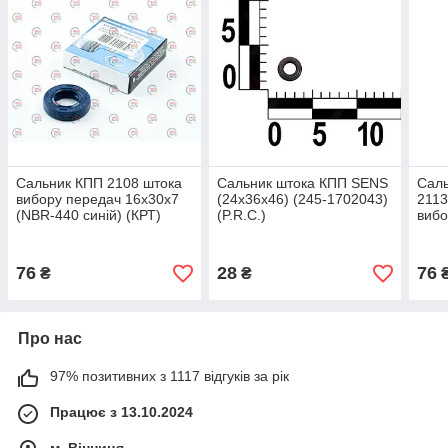
Сальник КПП 2108 штока
Сальник штока КПП SENS
Сал
вибору передач 16х30х7
(24x36x46) (245-1702043)
2113
(NBR-440 синій) (КРТ)
(P.R.C.)
вибо
(2108-1311014)
(NBR
(210
76
28
76
₴
₴
Про нас
97% позитивних з 1117 відгуків за рік
Працює з 13.10.2024