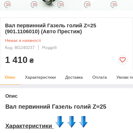
Вал первинний Газель голий Z=25
(901.1106010) (Авто Престиж)
Немає в наявності
Код: BG240237
Роздріб
1 410
₴
Опис
Характеристики
Доставка
Оплата
Умови п
Опис
Вал первинний Газель голий Z=25
Характеристики