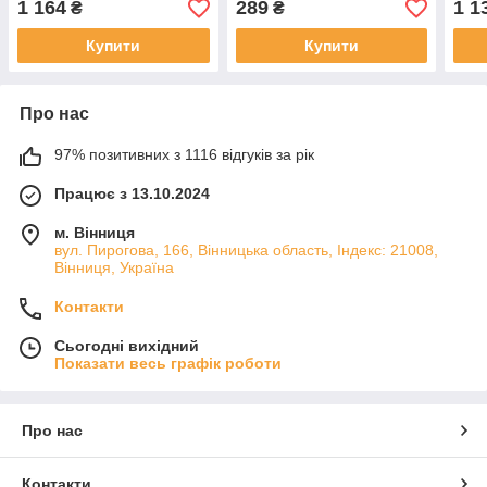
1 164
289
1 1
₴
₴
(407.3847) (Elprom-
Elhovo)
Купити
Купити
Про нас
97% позитивних з 1116 відгуків за рік
Працює з 13.10.2024
м. Вінниця
вул. Пирогова, 166, Вінницька область, Індекс: 21008,
Вінниця, Україна
Контакти
Сьогодні вихідний
Показати весь графік роботи
Про нас
Контакти