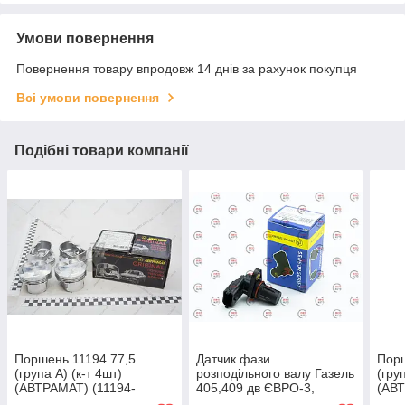
Умови повернення
Повернення товару впродовж 14 днів за рахунок покупця
Всі умови повернення
Подібні товари компанії
Поршень 11194 77,5
Датчик фази
Порш
(група A) (к-т 4шт)
розподільного валу Газель
(гру
(АВТРАМАТ) (11194-
405,409 дв ЄВРО-3,
(АВ
1004014М-32-А)
газель Next дв.А-274
(21