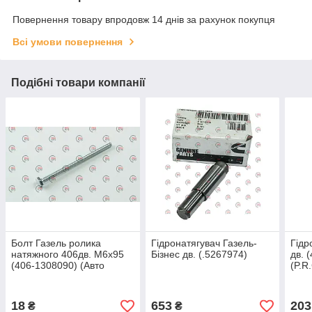
Повернення товару впродовж 14 днів за рахунок покупця
Всі умови повернення
Подібні товари компанії
Болт Газель ролика
Гідронатягувач Газель-
Гідр
натяжного 406дв. М6х95
Бізнес дв. (.5267974)
дв. 
(406-1308090) (Авто
(P.R.
Престиж)
18
653
203
₴
₴