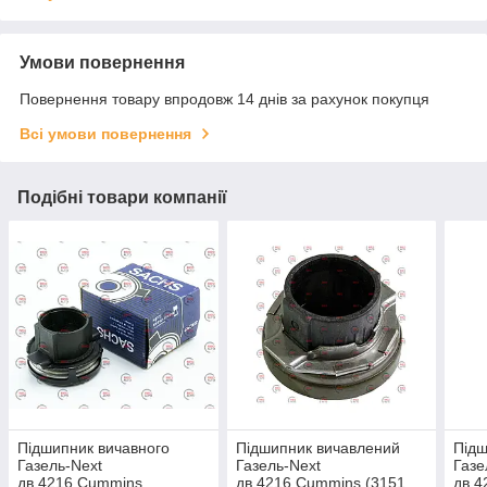
Умови повернення
Повернення товару впродовж 14 днів за рахунок покупця
Всі умови повернення
Подібні товари компанії
Підшипник вичавного
Підшипник вичавлений
Під
Газель-Next
Газель-Next
Газе
дв.4216,Cummins
дв.4216,Cummins (3151
дв.4