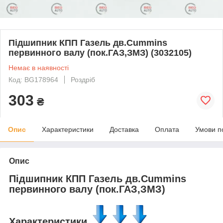
Підшипник КПП Газель дв.Cummins
первинного валу (пок.ГАЗ,ЗМЗ) (3032105)
Немає в наявності
Код: BG178964
Роздріб
303
₴
Опис
Характеристики
Доставка
Оплата
Умови п
Опис
Підшипник КПП Газель дв.Cummins
первинного валу (пок.ГАЗ,ЗМЗ)
Характеристики