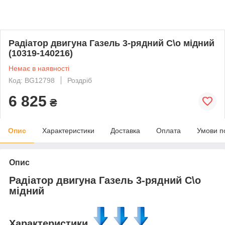
Радіатор двигуна Газель 3-рядний С\о мідний
(10319-140216)
Немає в наявності
Код: BG12798
Роздріб
6 825
₴
Опис
Характеристики
Доставка
Оплата
Умови п
Опис
Радіатор двигуна Газель 3-рядний С\о
мідний
Характеристики