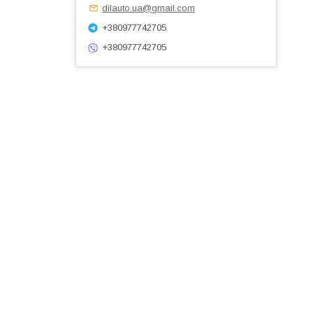
dilauto.ua@gmail.com
+380977742705
+380977742705