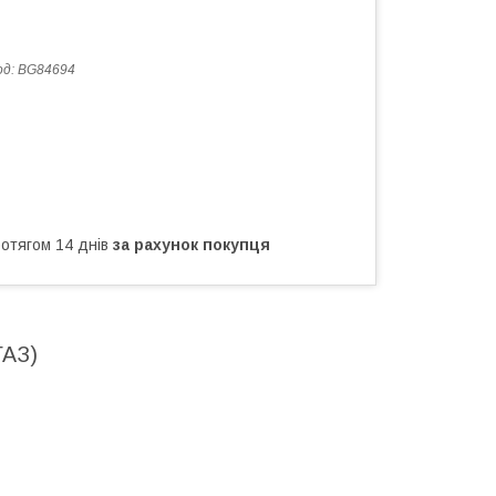
од:
BG84694
ротягом 14 днів
за рахунок покупця
ГАЗ)