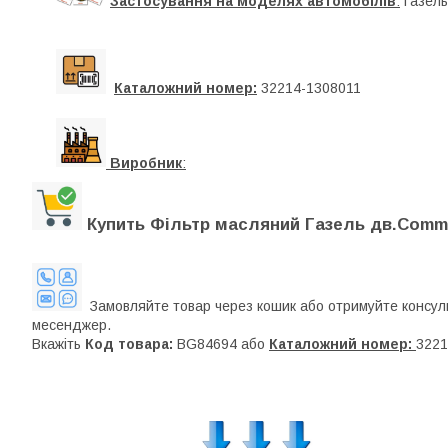
Застосування на моделях автомобілів
:
Газель
Каталожний номер:
32214-1308011
Виробник
:
Купить Фільтр масляний Газель дв.Commins
Замовляйте товар через кошик або отримуйте консуль
месенджер.
Вкажіть
Код товара:
BG84694 або
Каталожний номер:
3221