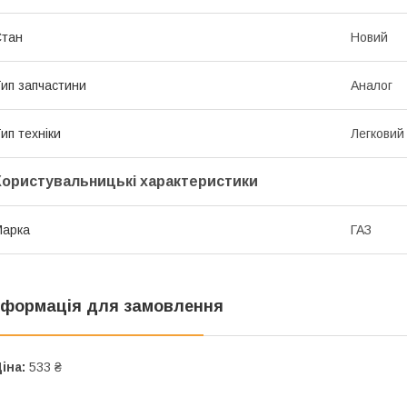
Стан
Новий
ип запчастини
Аналог
ип техніки
Легковий
Користувальницькі характеристики
Марка
ГАЗ
нформація для замовлення
іна:
533 ₴