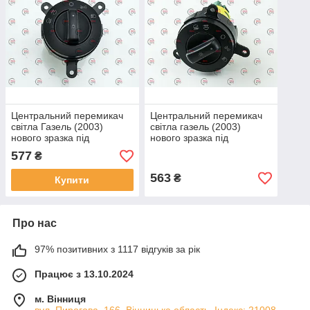
Центральний перемикач
Центральний перемикач
світла Газель (2003)
світла газель (2003)
нового зразка під
нового зразка під
мерседес круглий
мерседес круглий
577
₴
(3111.3709 600-08 TY)
(406.1308025)
(ГАЗ)
563
₴
Купити
Про нас
97% позитивних з 1117 відгуків за рік
Працює з 13.10.2024
м. Вінниця