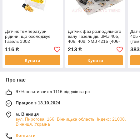
Датчик температури
Датчик фаз розподільного
Датч
рідини, що охолоджує
валу Газель дв. ЗМЗ 405,
405 
Газель 3302
406, 409, УМЗ 4216 (406-
(тем
дв.402,406,514 (ТМ 106-
3847050) (Watt)
280 
116
213
383
₴
₴
10) (Watt)
Купити
Купити
Про нас
97% позитивних з 1116 відгуків за рік
Працює з 13.10.2024
м. Вінниця
вул. Пирогова, 166, Вінницька область, Індекс: 21008,
Вінниця, Україна
Контакти