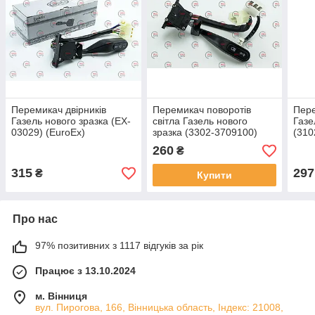
Перемикач двірників
Перемикач поворотів
Пере
Газель нового зразка (EX-
світла Газель нового
Газе
03029) (EuroEx)
зразка (3302-3709100)
(310
(Украина ТД)
260
₴
315
297
₴
Купити
Про нас
97% позитивних з 1117 відгуків за рік
Працює з 13.10.2024
м. Вінниця
вул. Пирогова, 166, Вінницька область, Індекс: 21008,