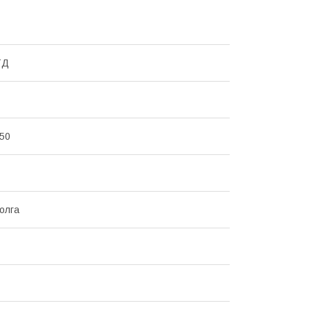
ТД
50
Волга