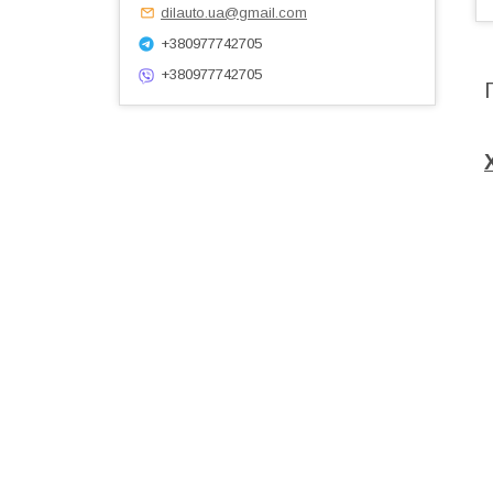
dilauto.ua@gmail.com
+380977742705
+380977742705