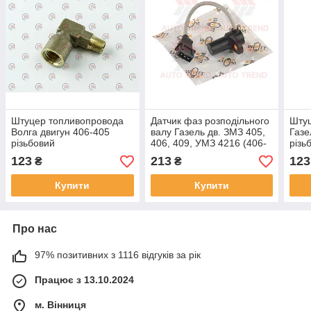
Штуцер топливопровода
Датчик фаз розподільного
Шту
Волга двигун 406-405
валу Газель дв. ЗМЗ 405,
Газе
різьбовий
406, 409, УМЗ 4216 (406-
різь
3847050) (Watt)
123
213
123
₴
₴
Купити
Купити
Про нас
97% позитивних з 1116 відгуків за рік
Працює з 13.10.2024
м. Вінниця