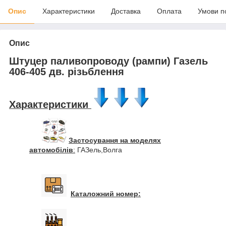
Опис
Характеристики
Доставка
Оплата
Умови п
Опис
Штуцер паливопроводу (рампи) Газель
406-405 дв. різьблення
Характеристики
Застосування на моделях
автомобілів
:
ГАЗель,Волга
Каталожний номер: