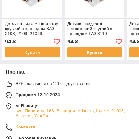
Датчик швидкості інжектор
Датчик швидкості
Датч
круглий з проводом ВАЗ
інжекторний круглий з
інже
2108, 2109, 21099
проводом ГАЗ 3110
пров
(311.3843)
(311.3843)
(311
94
94
94
₴
₴
Купити
Купити
Про нас
97% позитивних з 1114 відгуків за рік
Працює з 13.10.2024
м. Вінниця
вул. Пирогова, 166, Вінницька область, Індекс: 21008,
Вінниця, Україна
Контакти
Сьогодні вихідний