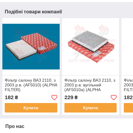
Подібні товари компанії
Фільтр салону ВАЗ 2110, з
Фільтр салону ВАЗ 2110, з
Філь
2003 р.в. (AF5010) (ALPHA
2003 р.в. вугільний
2003
FILTER)
(AF5010a) (ALPHA
FILT
FILTER)
182
229
182
₴
₴
Купити
Купити
Про нас