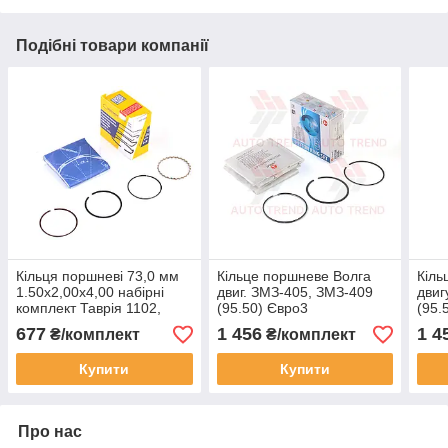
Подібні товари компанії
Кільця поршневі 73,0 мм
Кільце поршневе Волга
Кіль
1.50x2,00x4,00 набірні
двиг. ЗМЗ-405, ЗМЗ-409
двиг
комплект Таврія 1102,
(95.50) Євро3
(95.
Славута 1103
(1.5х1.75х3,0) (набірні)
(1.5
677
1 456
1 4
₴/комплект
₴/комплект
(4.0497.100.03*)
(PR-WOL-44-5657-000-
(PR-
SET)
SET
Купити
Купити
Про нас