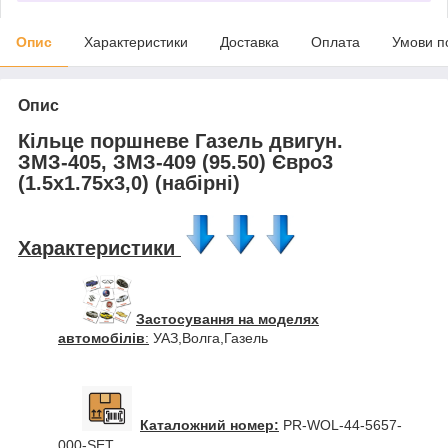
Опис
Характеристики
Доставка
Оплата
Умови п
Опис
Кільце поршневе Газель двигун.
ЗМЗ-405, ЗМЗ-409 (95.50) Євро3
(1.5х1.75х3,0) (набірні)
Характеристики
Застосування на моделях
автомобілів
:
УАЗ,Волга,Газель
Каталожний номер:
PR-WOL-44-5657-
000-SET