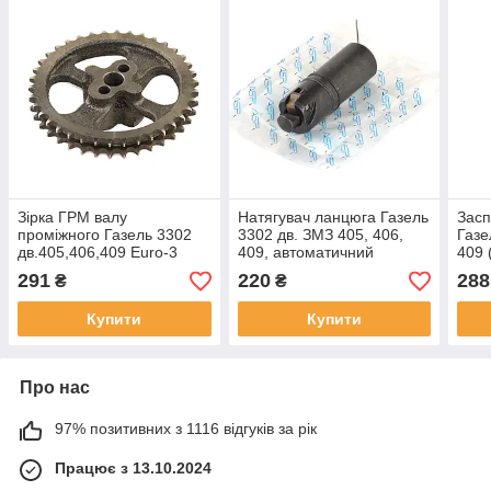
Зірка ГРМ валу
Натягувач ланцюга Газель
Засп
проміжного Газель 3302
3302 дв. ЗМЗ 405, 406,
Газе
дв.405,406,409 Euro-3
409, автоматичний
409 (
(гострий зуб під 2-рядний
ЄВРО-2 з індикатором
(CT3
291
220
288
₴
₴
ланцюг) (TS360003) (ASR)
(CT360003) (ASR)
Купити
Купити
Про нас
97% позитивних з 1116 відгуків за рік
Працює з 13.10.2024