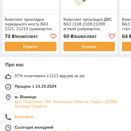
Комплект прокладок
Комплект прокладок ДВС
Комп
переднього мосту ВАЗ
ВАЗ 2108,2109,21099
ВАЗ 
2121, 21213 (шкіркартон,
м'який (шкіркартон,
ступ
Німеччина) (GA350007Kit)
Німеччина) (GA350002Kit)
Німе
70
60
64
₴/комплект
₴/комплект
₴
(ASR)
(ASR)
(ASR
Купити
Купити
Про нас
97% позитивних з 1113 відгуків за рік
Працює з 13.10.2024
м. Вінниця
вул. Пирогова, 166, Вінницька область, Індекс: 21008,
Вінниця, Україна
Контакти
Сьогодні вихідний