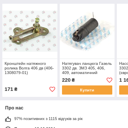
Кронштейн натяжного
Натягувач ланцюга Газель
Насо
ролика Волга 406 дв (406-
3302 дв. ЗМЗ 405, 406,
3302
1308079-01)
409, автоматичний
(євр
ЄВРО-2 з індикатором
підш
220
1 1
₴
(CT360003) (ASR)
"пом
(ASR
171
₴
Купити
Про нас
97% позитивних з 1115 відгуків за рік