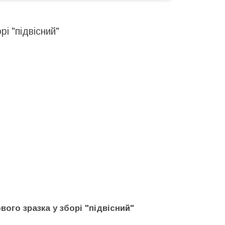
і "підвісний"
ого зразка у зборі "підвісний"