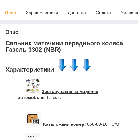
Опис
Характеристики
Доставка
Оплата
Умови п
Опис
Сальник маточини переднього колеса
Газель 3302 (NBR)
Характеристики
Застосування на моделях
автомобілів
:
Газель
Каталожний номер:
050-80-10 TC/G