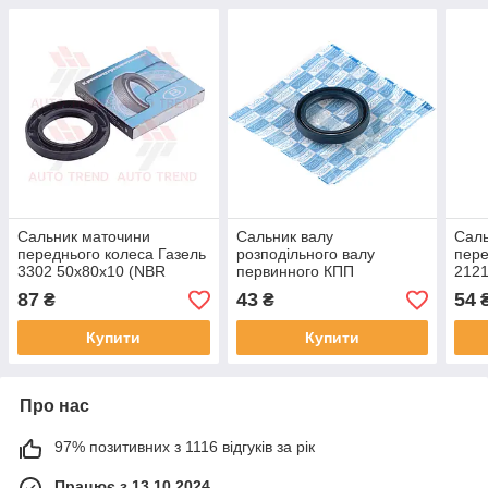
Сальник маточини
Сальник валу
Саль
переднього колеса Газель
розподільного валу
пере
3302 50х80х10 (NBR
первинного КПП
2121
гумовий чорний) (227Н)
Газель-3302, 35-48-7
мета
87
43
54
₴
₴
(NBR) (035-48-7 TC) (ASR)
(ASR
Купити
Купити
Про нас
97% позитивних з 1116 відгуків за рік
Працює з 13.10.2024