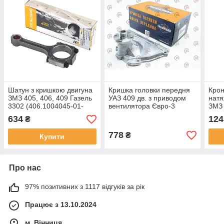
Шатун з кришкою двигуна
Кришка головки передня
Крон
ЗМЗ 405, 406, 409 Газель
УАЗ 409 дв. з приводом
натя
3302 (406.1004045-01-
вентилятора Євро-3
ЗМЗ 
OEM*)
(409.1003083-10 )
(AB3
634
124
₴
(Truckman)
778
₴
Купити
Про нас
97% позитивних з 1117 відгуків за рік
Працює з 13.10.2024
м. Вінниця